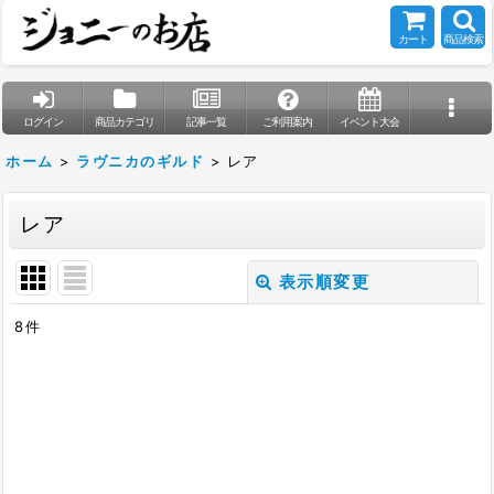
カート
商品検索
ログイン
商品カテゴリ
記事一覧
ご利用案内
イベント大会
ホーム
>
ラヴニカのギルド
>
レア
レア
表示順変更
閉じる
8
件
表示数
:
在庫あり
並び順
: