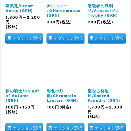
絞り込む
蒸気孔/Steam
ナルコメー
暗殺者の戦利
Vents (GRN)
バ/Narcomoeba
品/Assassin's
(GRN)
Trophy (GRN)
1,800
円
～2,200
円
300
円
(税込)
200
円
(税込)
(税込)
オプション選択
オプション選択
オプション選択
秋の騎士/Knight
彩色の灯
聖なる鋳造
of Autumn
籠/Chromatic
所/Sacred
(GRN)
Lantern (GRN)
Foundry (GRN)
100
円
～150
円
100
円
(税込)
1,700
円
～2,000
(税込)
円
(税込)
オプション選択
オプション選択
オプション選択