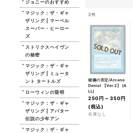
ジョニーのおすすめ
マジック：ザ・ギャ
3
件
ザリング | マーベル
スーパー・ヒーロー
ズ
ストリクスヘイヴン
の秘密
マジック：ザ・ギャ
ザリング | ミュータ
秘儀の否定/Arcane
ント タートルズ
Denial 【Ver.2】 (A
LL)
ローウィンの昏明
250円
～
350円
マジック：ザ・ギャ
(税込)
ザリング | アバター
在庫なし
伝説の少年アン
マジック：ザ・ギャ