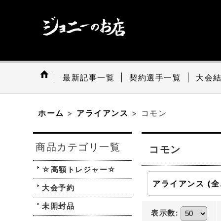
最新記事一覧
契約選手一覧
大会
ホーム
>
アライアンス
>
コモン
商品カテゴリ一覧
コモン
☆高額トレジャー☆
アラ
大会予約
未開封品
表示数
: