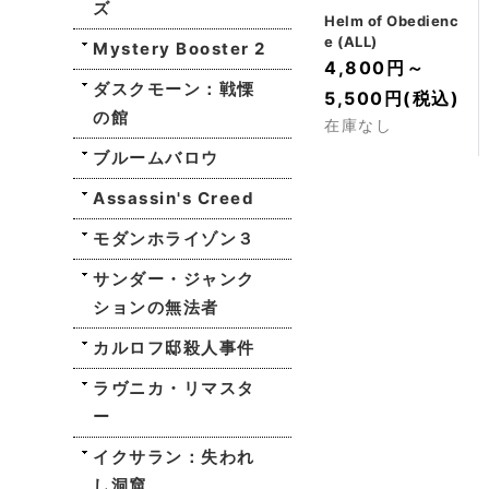
ズ
Helm of Obedienc
e (ALL)
Mystery Booster 2
4,800円
～
ダスクモーン：戦慄
5,500円
(税込)
の館
在庫なし
ブルームバロウ
Assassin's Creed
モダンホライゾン３
サンダー・ジャンク
ションの無法者
カルロフ邸殺人事件
ラヴニカ・リマスタ
ー
イクサラン：失われ
し洞窟