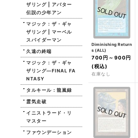
ザリング | アバター
伝説の少年アン
マジック：ザ・ギャ
ザリング | マーベル
スパイダーマン
Diminishing Return
s (ALL)
久遠の終端
700円
～
900円
マジック：ザ・ギャ
(税込)
ザリング—FINAL FA
在庫なし
NTASY
タルキール：龍嵐録
霊気走破
イニストラード・リ
マスター
ファウンデーション