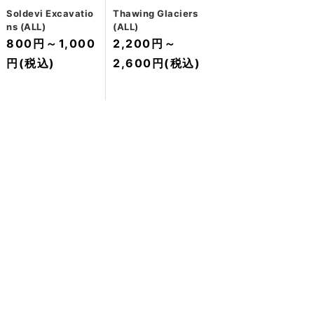
Soldevi Excavatio
Thawing Glaciers
ns (ALL)
(ALL)
800円
～
1,000
2,200円
～
円
(税込)
2,600円
(税込)