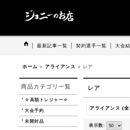
最新記事一覧
契約選手一覧
大会
ホーム
>
アライアンス
>
レア
商品カテゴリ一覧
レア
☆高額トレジャー☆
アラ
大会予約
未開封品
表示数
: