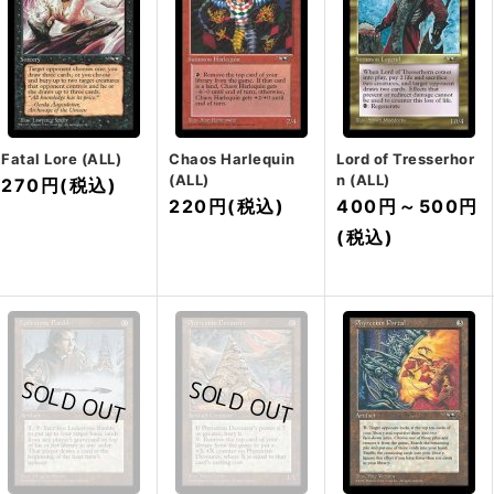
Fatal Lore (ALL)
Chaos Harlequin
Lord of Tresserhor
(ALL)
n (ALL)
270円
(税込)
220円
(税込)
400円
～
500円
(税込)