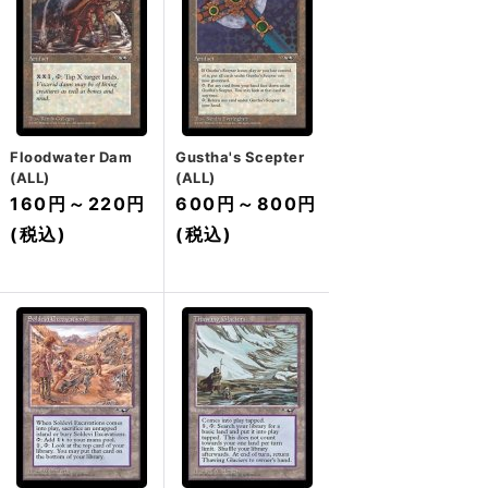
Floodwater Dam
Gustha's Scepter
(ALL)
(ALL)
160円
～
220円
600円
～
800円
(税込)
(税込)