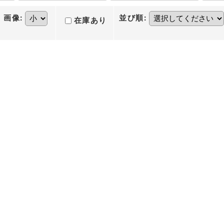
画像
:
並び順
:
在庫あり