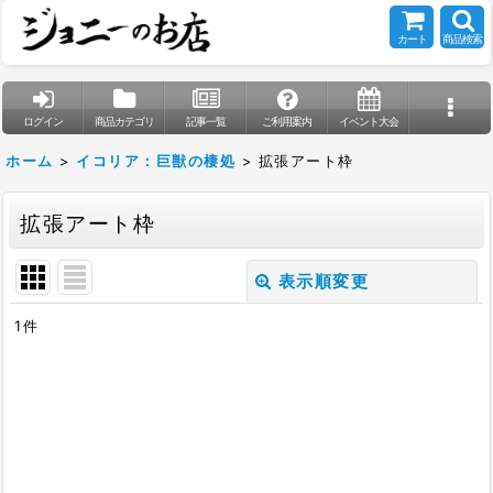
カート
商品検索
ログイン
商品カテゴリ
記事一覧
ご利用案内
イベント大会
ホーム
>
イコリア：巨獣の棲処
>
拡張アート枠
拡張アート枠
表示順変更
閉じる
1
件
表示数
:
在庫あり
並び順
: