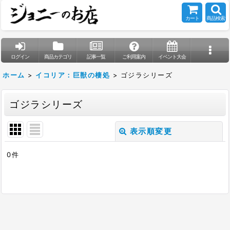
カート
商品検索
ログイン
商品カテゴリ
記事一覧
ご利用案内
イベント大会
ホーム
>
イコリア：巨獣の棲処
>
ゴジラシリーズ
ゴジラシリーズ
表示順変更
閉じる
0
件
表示数
:
在庫あり
並び順
: