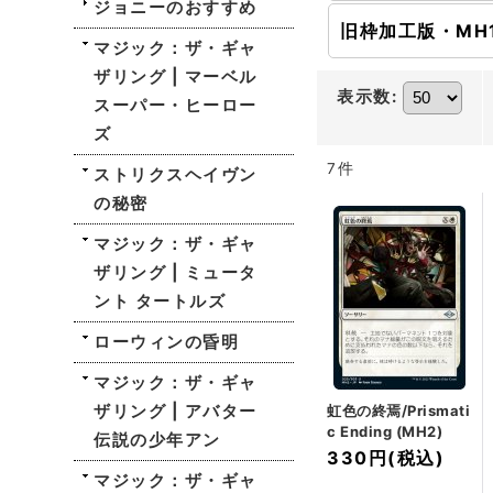
ジョニーのおすすめ
旧枠加工版・MH
マジック：ザ・ギャ
ザリング | マーベル
表示数
:
スーパー・ヒーロー
ズ
7
件
ストリクスヘイヴン
の秘密
マジック：ザ・ギャ
ザリング | ミュータ
ント タートルズ
ローウィンの昏明
マジック：ザ・ギャ
ザリング | アバター
虹色の終焉/Prismati
c Ending (MH2)
伝説の少年アン
330円
(税込)
マジック：ザ・ギャ