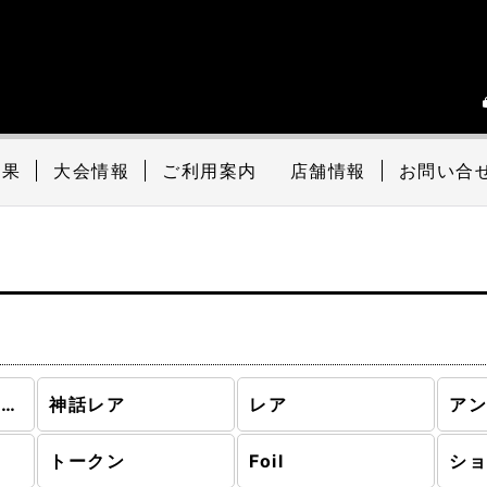
結果
大会情報
ご利用案内
店舗情報
お問い合
モダンホライゾン2 (全商品)
神話レア
レア
ア
トークン
Foil
シ