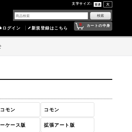
文字サイズ
:
0
カートの中身
ログイン
新規登録はこちら
せ
ンコモン
コモン
ョーケース版
拡張アート版