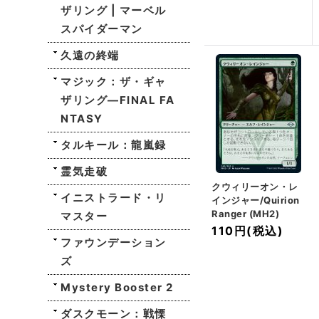
ザリング | マーベル
スパイダーマン
久遠の終端
マジック：ザ・ギャ
ザリング—FINAL FA
NTASY
タルキール：龍嵐録
霊気走破
クウィリーオン・レ
イニストラード・リ
インジャー/Quirion
Ranger (MH2)
マスター
110円
(税込)
ファウンデーション
ズ
Mystery Booster 2
ダスクモーン：戦慄