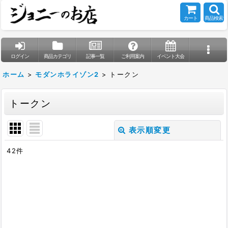
カート
商品検索
ログイン
商品カテゴリ
記事一覧
ご利用案内
イベント大会
ホーム
>
モダンホライゾン2
>
トークン
トークン
表示順変更
閉じる
42
件
表示数
:
在庫あり
並び順
: