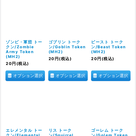
ゾンビ・軍団 トー
ゴブリン トーク
ビースト トーク
クン/Zombie
ン/Goblin Token
ン/Beast Token
Army Token
(MH2)
(MH2)
(MH2)
20
円
(税込)
20
円
(税込)
20
円
(税込)
オプション選択
オプション選択
オプション選択
エレメンタル トー
リス トーク
ゴーレム トーク
クン/Elemental
ン/Squirrel
ン/Golem Token