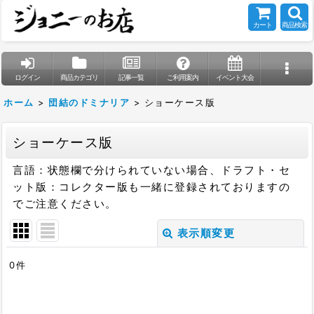
カート
商品検索
ログイン
商品カテゴリ
記事一覧
ご利用案内
イベント大会
ホーム
>
団結のドミナリア
>
ショーケース版
ショーケース版
言語：状態欄で分けられていない場合、ドラフト・セ
ット版：コレクター版も一緒に登録されておりますの
でご注意ください。
表示順変更
閉じる
0
件
表示数
:
在庫あり