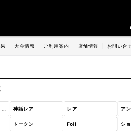
結果
大会情報
ご利用案内
店舗情報
お問い合
版
団結のドミナリア (全商品)
神話レア
レア
ア
トークン
Foil
シ