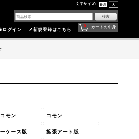
文字サイズ
:
0
カートの中身
ログイン
新規登録はこちら
せ
ンコモン
コモン
ョーケース版
拡張アート版