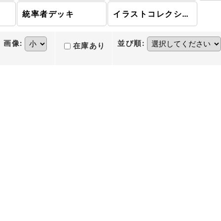
統率者デッキ
イラストコレクション
画像
:
並び順
:
在庫あり