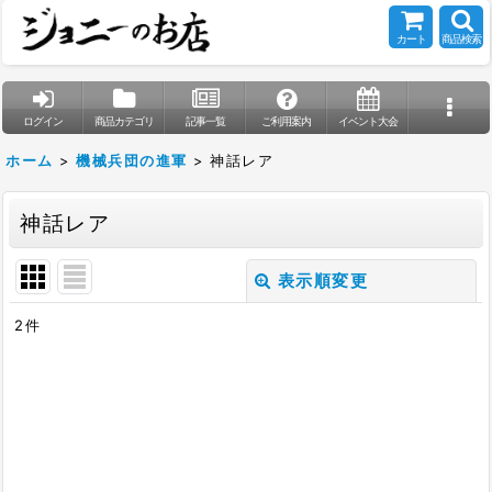
カート
商品検索
ログイン
商品カテゴリ
記事一覧
ご利用案内
イベント大会
ホーム
>
機械兵団の進軍
>
神話レア
神話レア
表示順変更
閉じる
2
件
表示数
:
在庫あり
並び順
: