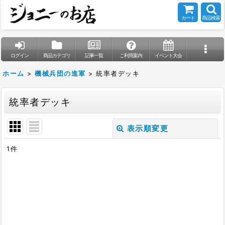
カート
商品検索
ログイン
商品カテゴリ
記事一覧
ご利用案内
イベント大会
ホーム
>
機械兵団の進軍
>
統率者デッキ
統率者デッキ
表示順変更
閉じる
1
件
表示数
:
在庫あり
並び順
: