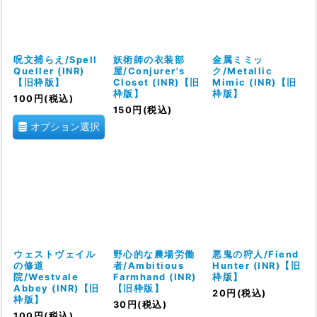
呪文捕らえ/Spell
妖術師の衣装部
金属ミミッ
Queller (INR)
屋/Conjurer's
ク/Metallic
【旧枠版】
Closet (INR)【旧
Mimic (INR)【旧
枠版】
枠版】
100
円
(税込)
150
円
(税込)
オプション選択
ウェストヴェイル
野心的な農場労働
悪鬼の狩人/Fiend
の修道
者/Ambitious
Hunter (INR)【旧
院/Westvale
Farmhand (INR)
枠版】
Abbey (INR)【旧
【旧枠版】
20
円
(税込)
枠版】
30
円
(税込)
100
円
(税込)