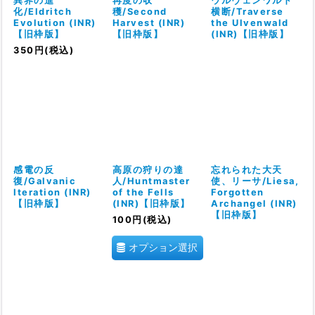
異界の進
再度の収
ウルヴェンワルド
化/Eldritch
穫/Second
横断/Traverse
Evolution (INR)
Harvest (INR)
the Ulvenwald
【旧枠版】
【旧枠版】
(INR)【旧枠版】
350
円
(税込)
感電の反
高原の狩りの達
忘れられた大天
復/Galvanic
人/Huntmaster
使、リーサ/Liesa,
Iteration (INR)
of the Fells
Forgotten
【旧枠版】
(INR)【旧枠版】
Archangel (INR)
【旧枠版】
100
円
(税込)
オプション選択