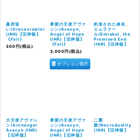
絞り込む
墓所這
希望の天使アヴァ
約束された終末、
い/Gravecrawler
シン/Avacyn,
エムラクー
(INR)【旧枠版】
Angel of Hope
ル/Emrakul, the
《Foil》
(INR)【旧枠版】
Promised End
《Foil》
(INR)【旧枠版】
300
円
(税込)
3,000
円
(税込)
オプション選択
大天使アヴァシ
希望の天使アヴァ
二重
ン/Archangel
シン/Avacyn,
屍/Necroduality
Avacyn (INR)
Angel of Hope
(INR)【旧枠版】
【旧枠版】
(INR)【旧枠版】