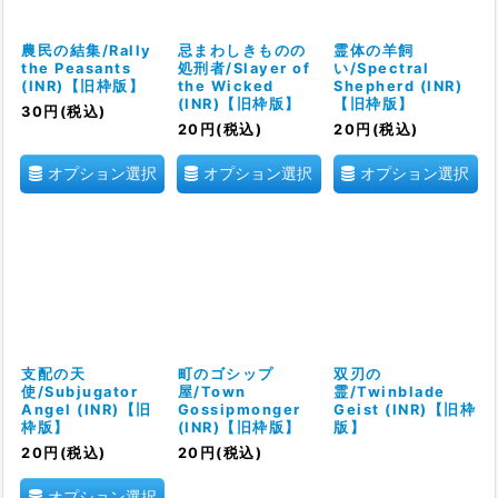
農民の結集/Rally
忌まわしきものの
霊体の羊飼
the Peasants
処刑者/Slayer of
い/Spectral
(INR)【旧枠版】
the Wicked
Shepherd (INR)
(INR)【旧枠版】
【旧枠版】
30
円
(税込)
20
円
(税込)
20
円
(税込)
オプション選択
オプション選択
オプション選択
支配の天
町のゴシップ
双刃の
使/Subjugator
屋/Town
霊/Twinblade
Angel (INR)【旧
Gossipmonger
Geist (INR)【旧枠
枠版】
(INR)【旧枠版】
版】
20
円
(税込)
20
円
(税込)
オプション選択