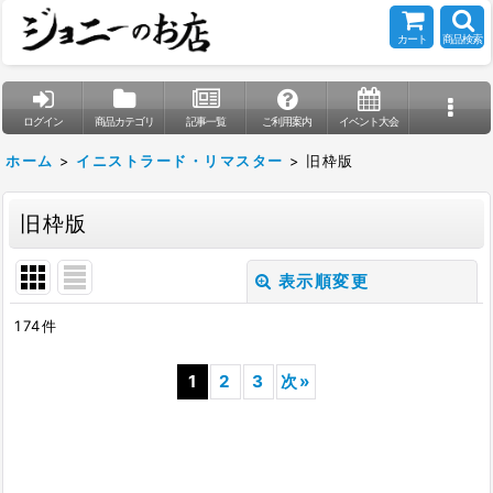
カート
商品検索
ログイン
商品カテゴリ
記事一覧
ご利用案内
イベント大会
ホーム
>
イニストラード・リマスター
>
旧枠版
旧枠版
表示順変更
閉じる
174
件
表示数
:
1
2
3
次
»
在庫あり
並び順
: