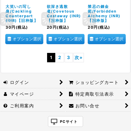
大笑いの写し
欲深き逃散
禁忌の錬金
身/Cackling
者/Covetous
術/Forbidden
Counterpart
Castaway (INR)
Alchemy (INR)
(INR)【旧枠版】
【旧枠版】
【旧枠版】
30
円
(税込)
20
円
(税込)
20
円
(税込)
オプション選択
オプション選択
オプション選択
1
2
3
次
»
ログイン
ショッピングカート
マイページ
特定商取引法表示
ご利用案内
お問い合せ
PCサイト