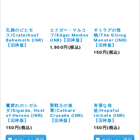
孔蹄のビヒモ
エドガー・マルコ
ギトラグの怪
ス/Craterhoof
フ/Edgar Markov
物/The Gitrog
Behemoth (INR)
(INR)【旧枠版】
Monster (INR)
【旧枠版】
【旧枠版】
1,900
円
(税込)
150
円
(税込)
鷺群れのシガル
聖戦士の進
有望な信
ダ/Sigarda, Host
軍/Cathars'
徒/Hopeful
of Herons (INR)
Crusade (INR)
Initiate (INR)
【旧枠版】
【旧枠版】
【旧枠版】
150
円
(税込)
150
円
(税込)
オプション選択
オプション選択