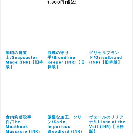
1,800
円
(税込)
瞬唱の魔道
血統の守り
グリセルブラン
士/Snapcaster
手/Bloodline
ド/Griselbrand
Mage (INR)【旧枠
Keeper (INR)【旧
(INR)【旧枠版】
版】
枠版】
食肉鉤虐殺事
傲慢な血王、ソリ
ヴェールのリリア
件/The
ン/Sorin,
ナ/Liliana of the
Meathook
Imperious
Veil (INR)【旧枠
Massacre (INR)
Bloodlord (INR)
版】