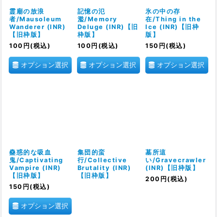
霊廟の放浪
記憶の氾
氷の中の存
者/Mausoleum
濫/Memory
在/Thing in the
Wanderer (INR)
Deluge (INR)【旧
Ice (INR)【旧枠
【旧枠版】
枠版】
版】
100
円
(税込)
100
円
(税込)
150
円
(税込)
オプション選択
オプション選択
オプション選択
蠱惑的な吸血
集団的蛮
墓所這
鬼/Captivating
行/Collective
い/Gravecrawler
Vampire (INR)
Brutality (INR)
(INR)【旧枠版】
【旧枠版】
【旧枠版】
200
円
(税込)
150
円
(税込)
オプション選択