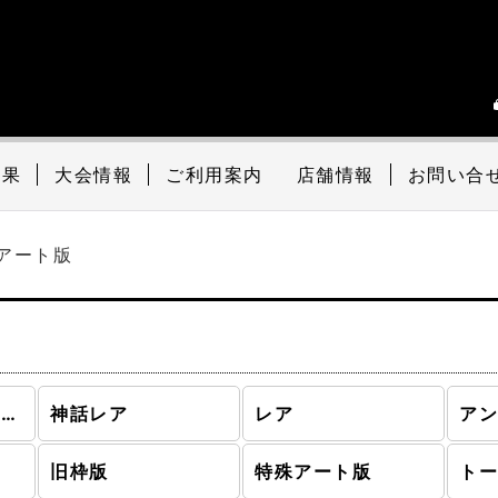
結果
大会情報
ご利用案内
店舗情報
お問い合
アート版
イニストラード・リマスター (全商品)
神話レア
レア
ア
旧枠版
特殊アート版
ト