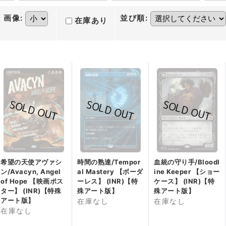
画像
:
並び順
:
在庫あり
希望の天使アヴァシ
時間の熟達/Tempor
血統の守り手/Bloodl
ン/Avacyn, Angel
al Mastery 【ボーダ
ine Keeper 【ショー
of Hope 【映画ポス
ーレス】 (INR)【特
ケース】 (INR)【特
ター】 (INR)【特殊
殊アート版】
殊アート版】
アート版】
在庫なし
在庫なし
在庫なし