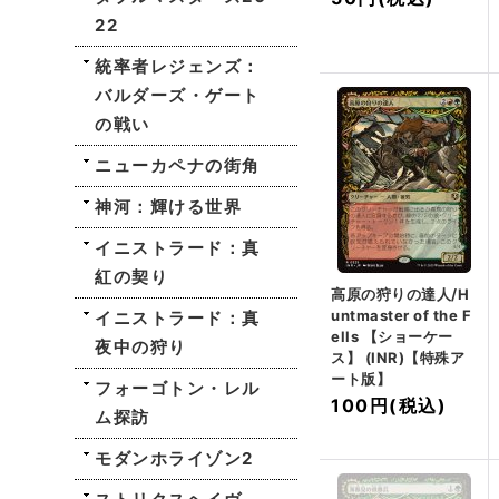
22
統率者レジェンズ：
バルダーズ・ゲート
の戦い
ニューカペナの街角
神河：輝ける世界
イニストラード：真
紅の契り
高原の狩りの達人/H
untmaster of the F
イニストラード：真
ells 【ショーケー
夜中の狩り
ス】 (INR)【特殊ア
ート版】
フォーゴトン・レル
100円
(税込)
ム探訪
モダンホライゾン2