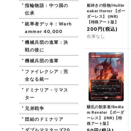
指輪物語：中つ国の
船砕きの怪物/Hullbr
eaker Horror 【ボー
伝承
ダーレス】 (INR)
【特殊アート版】
統率者デッキ：Warh
200円
(税込)
ammer 40,000
在庫なし
機械兵団の進軍：決
戦の後に
機械兵団の進軍
ファイレクシア：完
全なる統一
ドミナリア・リマス
ター
騒乱の歓楽者/Bedla
兄弟戦争
m Reveler 【ボーダ
ーレス】 (INR)【特
団結のドミナリア
殊アート版】
ダブルマスターズ20
50円
(税込)