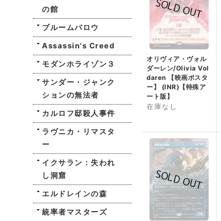
の館
ブルームバロウ
Assassin's Creed
オリヴィア・ヴォル
モダンホライゾン３
ダーレン/Olivia Vol
daren 【映画ポスタ
サンダー・ジャンク
ー】 (INR)【特殊ア
ションの無法者
ート版】
在庫なし
カルロフ邸殺人事件
ラヴニカ・リマスタ
ー
イクサラン：失われ
し洞窟
エルドレインの森
統率者マスターズ