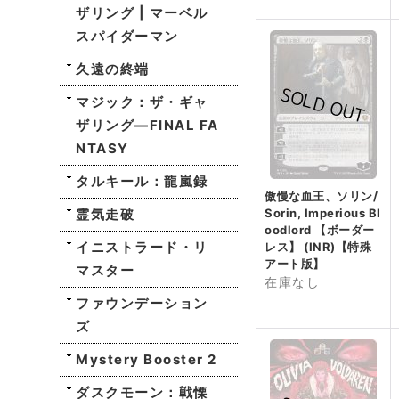
ザリング | マーベル
スパイダーマン
久遠の終端
マジック：ザ・ギャ
ザリング—FINAL FA
NTASY
タルキール：龍嵐録
傲慢な血王、ソリン/
霊気走破
Sorin, Imperious Bl
oodlord 【ボーダー
イニストラード・リ
レス】 (INR)【特殊
アート版】
マスター
在庫なし
ファウンデーション
ズ
Mystery Booster 2
ダスクモーン：戦慄