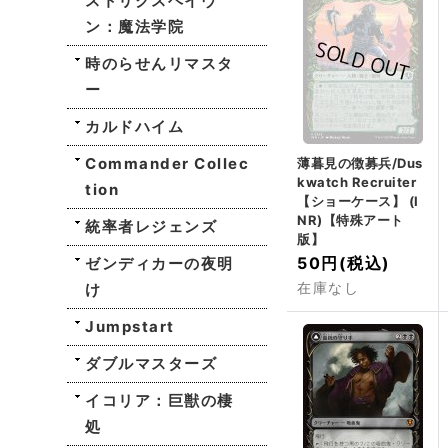
ストリクスヘイヴ
ン：魔法学院
時のらせんリマスタ
ー
カルドハイム
Commander Collec
薄暮見の徴募兵/Dus
kwatch Recruiter
tion
【ショーケース】 (I
NR)【特殊アート
統率者レジェンズ
版】
50円
(税込)
ゼンディカーの夜明
け
在庫なし
Jumpstart
ダブルマスターズ
イコリア：巨獣の棲
処