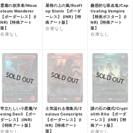
霊廟の放浪者/Maus
屋根の上の嵐/Rooft
蠱惑的な吸血鬼/Cap
oleum Wanderer
op Storm 【ボーダ
tivating Vampire
【ボーダーレス】 (I
ーレス】 (INR)【特
【映画ポスター】 (I
NR)【特殊アート
殊アート版】
NR)【特殊アート
版】
版】
在庫なし
在庫なし
在庫なし
苛立たしい小悪魔/V
士気溢れる徴集兵/Z
謎の石の儀式/Crypt
exing Devil 【ボー
ealous Conscripts
olith Rite 【ボーダ
ダーレス】 (INR)
【ボーダーレス】 (I
ーレス】 (INR)【特
【特殊アート版】
NR)【特殊アート
殊アート版】
版】
在庫なし
在庫なし