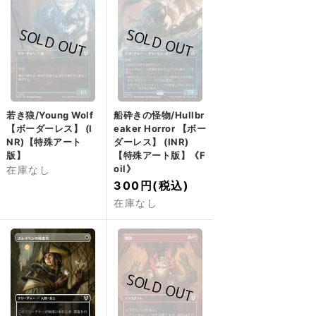
若き狼/Young Wolf
船砕きの怪物/Hullbr
【ボーダーレス】 (I
eaker Horror 【ボー
NR)【特殊アート
ダーレス】 (INR)
版】
【特殊アート版】《F
oil》
在庫なし
300円
(税込)
在庫なし