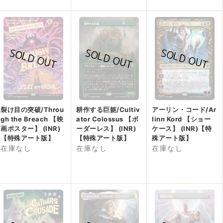
裂け目の突破/Throu
耕作する巨躯/Cultiv
アーリン・コード/Ar
gh the Breach 【映
ator Colossus 【ボ
linn Kord 【ショー
画ポスター】 (INR)
ーダーレス】 (INR)
ケース】 (INR)【特
【特殊アート版】
【特殊アート版】
殊アート版】
在庫なし
在庫なし
在庫なし