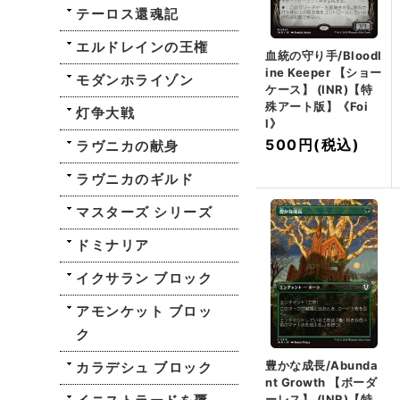
テーロス還魂記
エルドレインの王権
血統の守り手/Bloodl
ine Keeper 【ショー
モダンホライゾン
ケース】 (INR)【特
殊アート版】《Foi
灯争大戦
l》
500円
(税込)
ラヴニカの献身
ラヴニカのギルド
マスターズ シリーズ
ドミナリア
イクサラン ブロック
アモンケット ブロッ
ク
豊かな成長/Abunda
カラデシュ ブロック
nt Growth 【ボーダ
ーレス】 (INR)【特