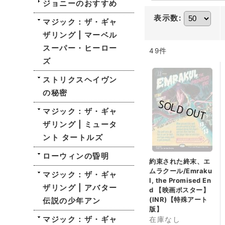
ジョニーのおすすめ
表示数
:
マジック：ザ・ギャ
ザリング | マーベル
スーパー・ヒーロー
49
件
ズ
ストリクスヘイヴン
の秘密
マジック：ザ・ギャ
ザリング | ミュータ
ント タートルズ
ローウィンの昏明
約束された終末、エ
ムラクール/Emraku
マジック：ザ・ギャ
l, the Promised En
ザリング | アバター
d 【映画ポスター】
(INR)【特殊アート
伝説の少年アン
版】
マジック：ザ・ギャ
在庫なし