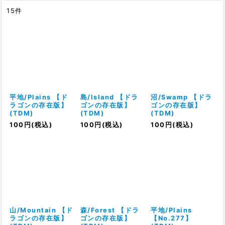
15
件
表示数
:
在庫あり
並び順
:
絞り込む
平地/Plains 【ド
島/Island 【ドラ
沼/Swamp 【ドラ
ラゴンの存在版】
ゴンの存在版】
ゴンの存在版】
(TDM)
(TDM)
(TDM)
100
円
(税込)
100
円
(税込)
100
円
(税込)
山/Mountain 【ド
森/Forest 【ドラ
平地/Plains
ラゴンの存在版】
ゴンの存在版】
【No.277】