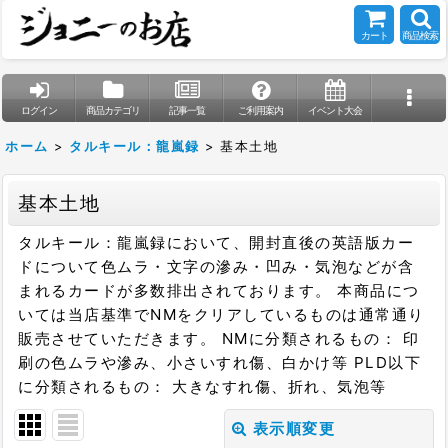
カート
商品検索
ログイン
商品カテゴリ
記事一覧
ご利用案内
イベント大会
ホーム
>
タルキール：龍嵐録
>
基本土地
基本土地
タルキール：龍嵐録において、開封直後の英語版カー
ドについて色ムラ・文字の滲み・凹み・気泡などが含
まれるカードが多数排出されております。 本商品につ
いては当店基準でNMをクリアしているものは通常通り
販売させていただきます。 NMに分類されるもの： 印
刷の色ムラや滲み、小さいすれ傷、白かけ等 PLD以下
に分類されるもの： 大きなすれ傷、折れ、気泡等
表示順変更
閉じる