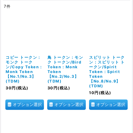
7
件
表示数
:
在庫あり
並び順
:
絞り込む
コピー トークン：
鳥 トークン：モン
スピリット トーク
モンク トーク
ク トークン/Bird
ン：スピリット ト
ン/Copy Token：
Token：Monk
ークン/Spirit
Monk Token
Token
Token：Spirit
【No.1/No.3】
【No.2/No.3】
Token
(TDM)
(TDM)
【No.8/No.9】
(TDM)
30
円
(税込)
30
円
(税込)
10
円
(税込)
オプション選択
オプション選択
オプション選択