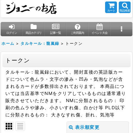
カート
商品検索
ログイン
商品カテゴリ
記事一覧
ご利用案内
イベント大会
ホーム
>
タルキール：龍嵐録
>
トークン
トークン
タルキール：龍嵐録において、開封直後の英語版カー
ドについて色ムラ・文字の滲み・凹み・気泡などが含
まれるカードが多数排出されております。 本商品につ
いては当店基準でNMをクリアしているものは通常通り
販売させていただきます。 NMに分類されるもの： 印
刷の色ムラや滲み、小さいすれ傷、白かけ等 PLD以下
に分類されるもの： 大きなすれ傷、折れ、気泡等
表示順変更
閉じる