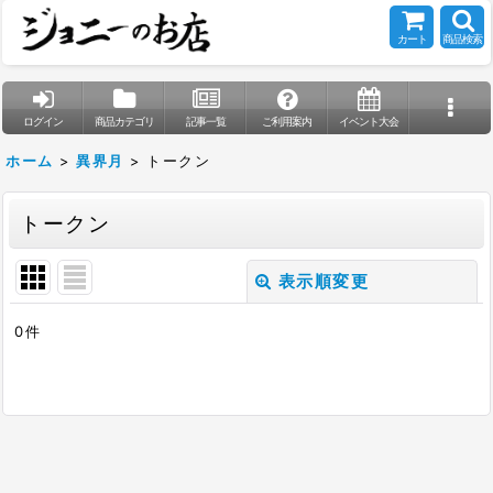
カート
商品検索
ログイン
商品カテゴリ
記事一覧
ご利用案内
イベント大会
ホーム
>
異界月
>
トークン
トークン
表示順変更
閉じる
0
件
表示数
:
在庫あり
並び順
: