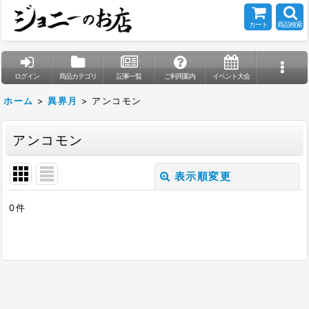
カート
商品検索
ログイン
商品カテゴリ
記事一覧
ご利用案内
イベント大会
ホーム
>
異界月
>
アンコモン
アンコモン
表示順変更
閉じる
0
件
表示数
:
在庫あり
並び順
: